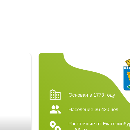
Основан в 1773 году
Население
36 420
чел
Расстояние от Екатеринбурга
—
83 км
Сайт города