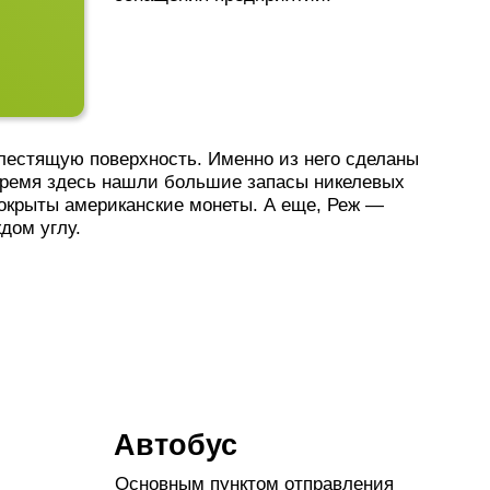
верхность. Именно из него сделаны
 нашли большие запасы никелевых
иканские монеты. А еще, Реж —
Автобус
Основным пунктом отправления
автобусов до Режа является
Северный автовокзал
(ул.
Вокзальная, 15 А). Отсюда уходят
прямые рейсы № 816А (их
большинство) и № 816Б.