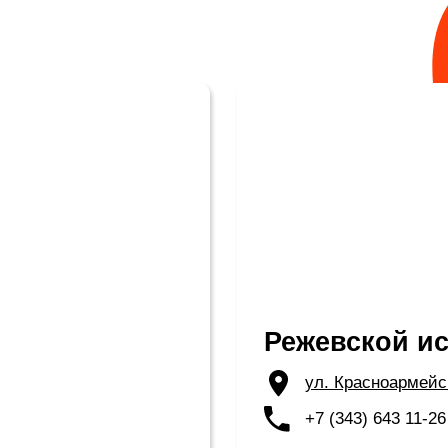
Режевской историче
ул. Красноармейская, 3
+7 (343) 643 11-26
Стоимость взрослого
билета —
100 руб
(на
ноябрь 2023)
8:00–18:00
 невероятной
Музей находится в здании бывшей 
а в 1887 году.
построенном в 1847 году. Экспозиц
стиле и
богатствам края, истории Режа, бы
ой горы — самая
жителей, археологическим памятник
дезистов, храм
120-ти килограммовый кристалл ква
льше нескольких
календарь, гвоздь с профилем Куту
еже происходят
заводе к 100-летию победы над Нап