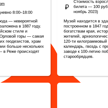
старообрядцев.
узей
u_rezh
взрослого