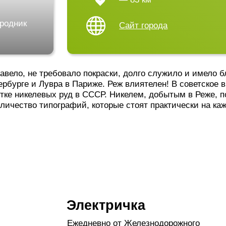
 не требовало покраски, долго служило и имело блестящую по
е и Лувра в Париже. Реж влиятелен! В советское время здесь
келевых руд в СССР. Никелем, добытым в Реже, покрыты амер
во типографий, которые стоят практически на каждом углу.
Электричка
Ежедневно от
Железнодорожного
вокзала
Екатеринбурга (ул.
Вокзальная, 22)оправляются
электрички до Режа. В день обычно
до 5 рейсов.