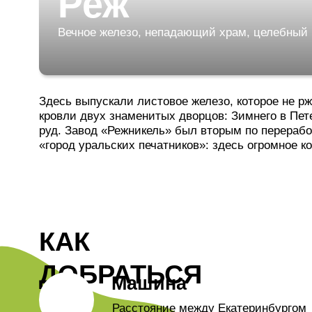
Здесь выпускали листовое железо, которое не ржавело,
кровли двух знаменитых дворцов: Зимнего в Петербург
руд. Завод «Режникель» был вторым по переработке ни
«город уральских печатников»: здесь огромное количест
КАК
ДОБРАТЬСЯ
Машина
Расстояние между Екатеринбургом
и Режом по трассе составляет
83
километра
.
Время в пути составляет