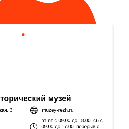
ский музей
muzey-rezh.ru
вт-пт с 09.00 до 18.00, сб с
09.00 до 17.00, перерыв с
13.00 до 13.40
церковно-приходской школы,
ии музея посвящены природным
ту и промыслам местных
ам. Знаковые экспонаты музея:
рца, деревянный посевной
зова, выкованный на Режевском
олеоном, предметы быта