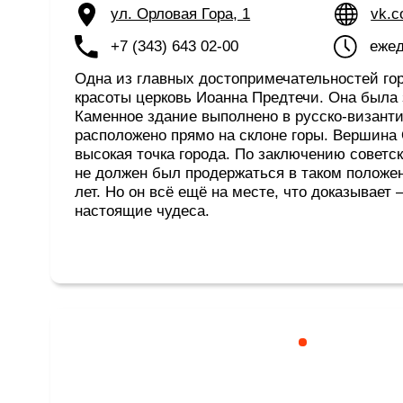
настоящие чудеса.
Особняк Саввы Яковлева и М
«Самоцветная полоса Урала»
ул. Советская, 4
vk.com/msp
+7 (343) 643 49-44
Стоимость 