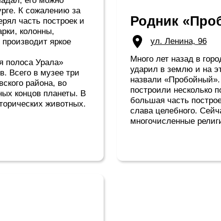
асположены на
т городской
мятником
асположены
ятся рядом с
время которых