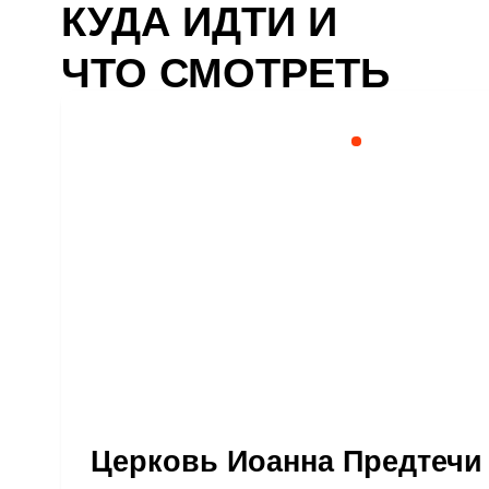
Церковь Иоанна Предтечи
ул. Орловая Гора, 1
vk.com
+7 (343) 643 02-00
ежедневно 
Одна из главных достопримечательностей города —
красоты церковь Иоанна Предтечи. Она была заложен
Каменное здание выполнено в русско-византийском 
расположено прямо на склоне горы. Вершина Орлов
высокая точка города. По заключению советских гео
не должен был продержаться в таком положении бо
лет. Но он всё ещё на месте, что доказывает — в Р