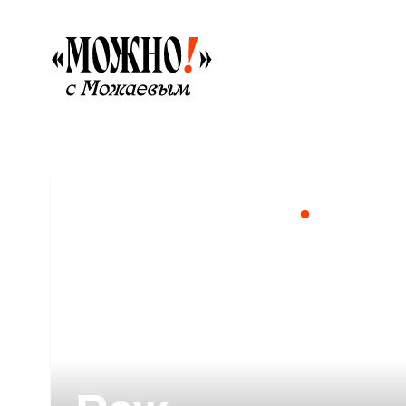
Реж
Вечное железо, непадающий храм, целебный родник