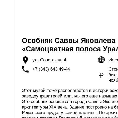
билета —
ноябрь 202
Этот музей тоже располагается в историческом зда
заводоуправителей или, как его еще называют, Госп
Это особняк основателя города Саввы Яковлева, па
архитектуры XIX века. Здание построено на берегу 
Режевского пруда, у самой плотины. По архитектурн
статусу, которым Господский дом когда-то обладал, 
сравнить с домом Севастьянова в Екатеринбурге. К
прошедшие годы архитектурный ансамбль утерял ча
элементов: был снесен флигель, разрушены арки, к
лепнина. Не смотря на это, здание до сих пор произ
впечатление.
В постоянной экспозиции музея «Самоцветная поло
представлены более 1000 образцов минералов. Всег
зала. В одном можно увидеть минералы Режевского 
втором — самоцветы и цветные камни из разных кон
третьем зале — окаменелости и остатки доисториче