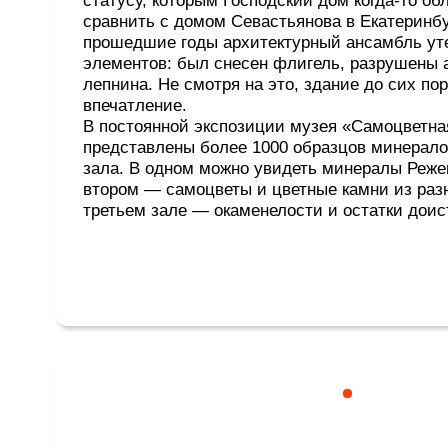
Скалы «Пять братьев»
GPS координаты: 57.357130, 61.366790
Пять скальных образований — «Пять братьев» — р
правом берегу Режевского пруда, в 2,5 километрах о
плотины. «Пять братьев» официально являются па
природы. Общая площадь территории, на которой р
склады — около 240 гектаров. «Пять братьев» наход
городом, здесь прекрасное место для прогулок, во 