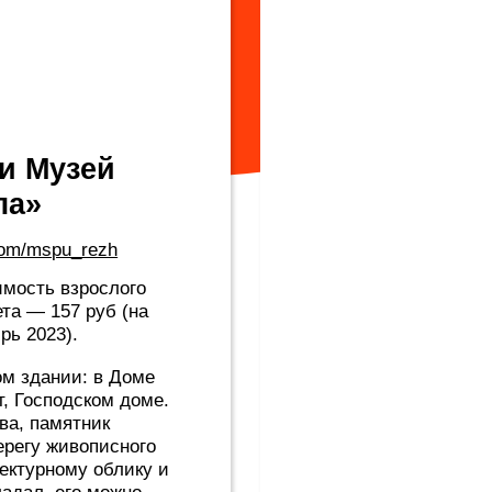
157 руб
(на
3).
нии: в Доме
одском доме.
мятник
живописного
ому облику и
его можно
 сожалению за
Родник «Пробойный
сть построек и
олонны,
ул. Ленина, 96
водит яркое
Много лет назад в городе была силь
са Урала»
ударил в землю и на этом месте про
о в музее три
назвали «Пробойный». Рядом с клю
района, во
построили несколько подземных ски
цов планеты. В
большая часть построек была снесе
ских животных.
слава целебного. Сейчас к Пробойн
многочисленные религиозные палом