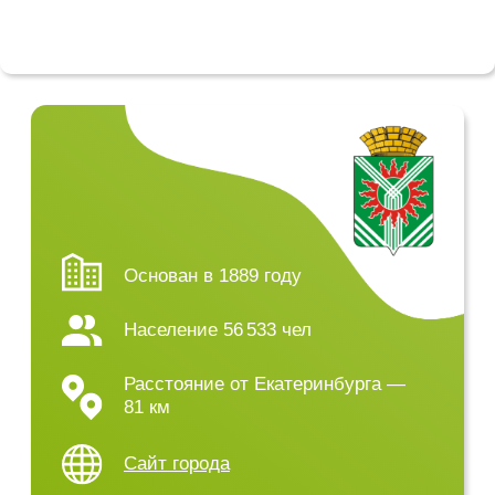
Основан в 1889 году
Население
56 533
чел
Расстояние от Екатеринбурга —
81 км
Сайт города
Асбест — название огнеупорного минерала,
давшее имя уникальному городу Среднего Урала
с одним из самых больших в мире карьеров.
В самом начале своей истории, в конце XIX века,
Асбест был не городом, а поселком и носил имя
Куделька — «горной куделью» или «горным
льном» в то время называли волокнистый
материал асбест. В 1897 году в Кудельке была
открыта первая в России асбестовая фабрика. В
1928 году Кудельку переименовали в Асбест.