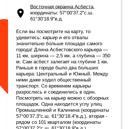
В кафе «Куделька» обязательно
попробуйте: куриный суп и плюшку с
черной смородиной, она подарит
настоящее двойное удовольствие. «В ней
одновременно нежность творога,
кисловатая нотка ягод, черная смородина,
и все это приобнимает такое нетипичное,
но очень приятное тесто», — с
удовольствием рекомендует Яков
Можаев.
Шаурмичная «Шаурма XXL»
ул. Мира, 2/1
Круглосуточно