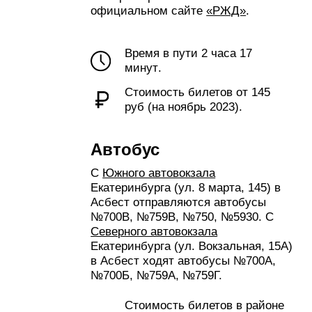
Дворец культуры и досуга
им. Горького
ул. Осипенко, 32
+7 (343) 657 62-21
дкасбест.рф
ежедневно с 9.00 до 22.00
Асбестовский дворец культуры даст фору
многим столичным учреждениям
культуры. Здание ДК с залом на 1200
мест построено в 1952 году по проекту
авторитетного московского архитектора
Константина Бартошевича. Перед клубом
стоят две скульптуры «Наука» и
«Искусство» — дипломные работы
Эрнста Неизвестного, скульптора с
мировым именем. На сцене ДК
выступали легендарные советские певцы:
Леонид Утёсов, Сергей Лемешев, Иван