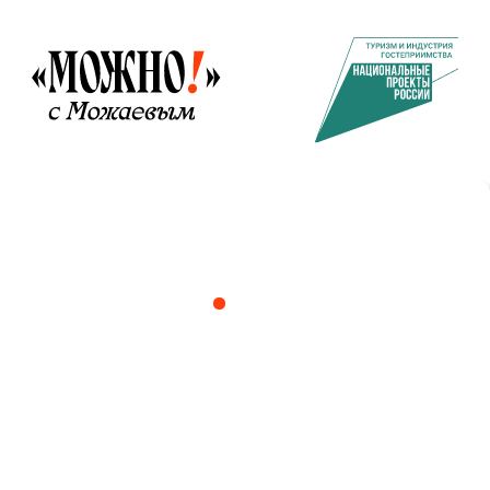
Асбест
11-километровый карьер, «горный лен» и родина
«Агаты Кристи»