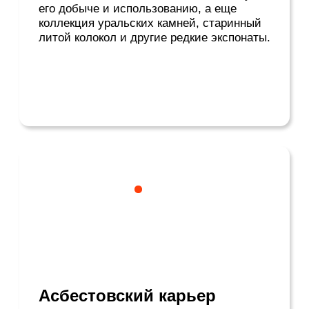
вежливый. Соте из курицы с овощами,
асбестовский пирожок, фирменная пицца
— оплот питания каждого, кто планирует
посетить Асбестовский карьер. Забыть и
то, и другое у вас точно не получится!
Кафе «Куделька»
ул. Королева, 2А
+7 (343) 657 83-13
Стоимость комплексного
обеда —
от 300
руб (на
ноябрь 2023)