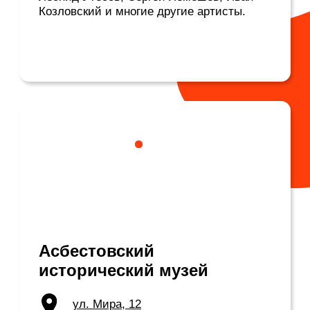
Асбестовский карьер
Восточная окраина Асбеста
,
координаты: 57°00’37.2"с.ш.
61°30’18.9"в.д.
Если вы посмотрите на карту, то
удивитесь: карьер и его отвалы
значительно больше площади самого
города! Длина Асбестовского карьера —
11 км, ширина — 2,5 км, а глубина — 350
м. Сам асбест залегает на глубине 1 км.
Раньше в городе было два больших
карьера: Центральный и Южный. Между
ними даже ходил общественный
транспорт. Со временем карьеры
разрослись и соединились в один.
Посмотреть на карьер можно с обзорных
площадок. Одна находится углу улиц
Промышленной и Калинина (координаты
57°00’37.3"с.ш. 61°30’18.4"в.д.), вторая -
рядом со 101 кварталом (координаты
57°00’37.2"с.ш. 61°30’18.9"в.д.).