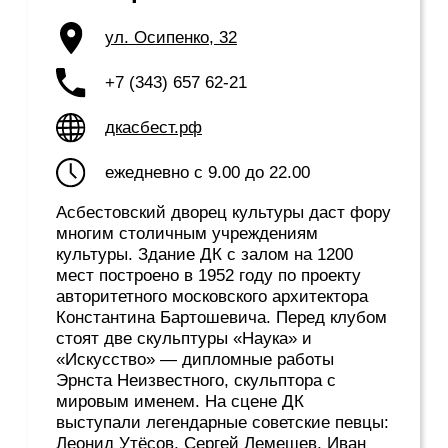
«асбестос» — «негорючий». Этот
волокнистый материал, который на Урале
называли «горным льном», потому что он
может расщепляться на тонкие волокна.
Это единственный камень, из которого
можно сплести веревку. Задолго до
начала промышленной добычи асбеста в
наших краях, его активно использовали
жители Древней Греции и Корсики. Эти и
многие другие интересные факты об
асбесте и Асбесте можно узнать в
Асбестовском историческом музее. Здесь
есть целый зал, посвященный асбесту,
его добыче и использованию, а еще
коллекция уральских камней, старинный
литой колокол и другие редкие экспонаты.