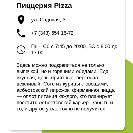
Гостиница «Куделька»
ул. Александра Королева, 2А
+7 (343) 657 83-13
kudelka.rhotel.site
Стоимость номеров —
от 850
руб
(на ноябрь 2023)
Постоянные гости Асбеста рекомендуют
эту гостиницу. Здесь хорошие номера,
прекрасный вид из окон на рощу и
вкусное недорогое кафе.
ВЕРДИКТ ЯКОВА
МОЖАЕВА: