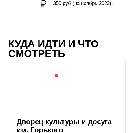
Козловский и многие другие артисты.
Асбестовский
исторический музей
ул. Мира, 12
+7 (343) 652 90-51
uole-museum.ru
Вт - Сб с 10:00 до 17:00
Слово «асбест» произошло от греческого