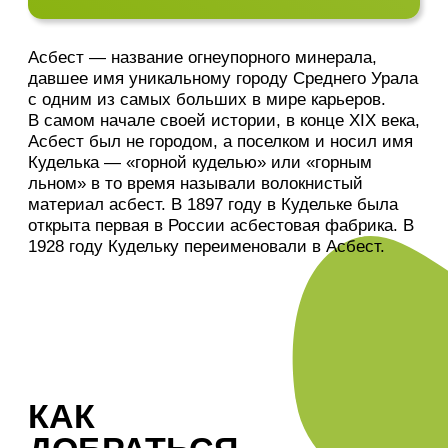
КАК
ДОБРАТЬСЯ
Машина
Расстояние по трассе между
Екатеринбургом и Асбестом —
81
километр
.
Дорога на машине займёт
около
1 часа 15 минут
.
Путь пролегает по трассе Е22 до
поворота на Заречный, дальше по
прямой. Маршрут проходит через
Верхнее Дуброво, Белоярский,
Заречный, Папанинцев.
Электричка
Электричка следует по маршруту
«Екатеринбург-Пасс. – Изумруд».
Смотрите расписание на
официальном сайте
«РЖД»
.
Время в пути
2 часа 17