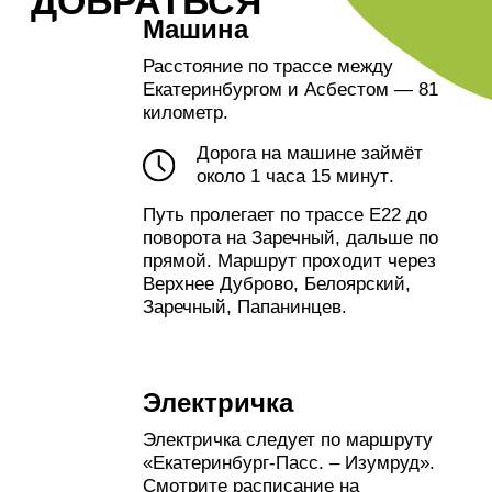
минут
.
Стоимость билетов
от 145
руб (на ноябрь 2023).
Автобус
С
Южного автовокзала
Екатеринбурга (ул. 8 марта, 145) в
Асбест отправляются автобусы
№700В, №759В, №750, №5930. С
Северного автовокзала
Екатеринбурга (ул. Вокзальная, 15А)
в Асбест ходят автобусы №700А,
№700Б, №759А, №759Г.
Стоимость билетов в районе
350
руб (на ноябрь 2023).
КУДА ИДТИ И ЧТО
СМОТРЕТЬ